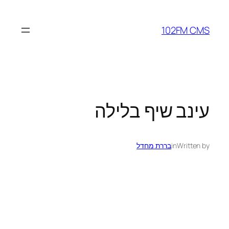
לדלג
לתוכן
102FM CMS
עינב שיף בלילה
Written by
in
בררת מחדל