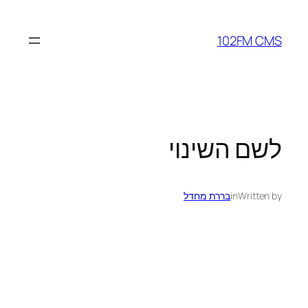
לדלג
לתוכן
102FM CMS
לשם השינוי
Written by
in
בררת מחדל