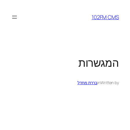
לדלג
לתוכן
102FM CMS
המגשרות
Written by
in
בררת מחדל