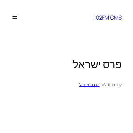
לדלג
לתוכן
102FM CMS
פרס ישראל
Written by
in
בררת מחדל